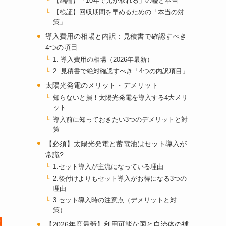
【結論】「10年で元が取れる」の嘘と本当
【検証】回収期間を早めるための「本当の対
策」
導入費用の相場と内訳：見積書で確認すべき
4つの項目
1. 導入費用の相場（2026年最新）
2. 見積書で絶対確認すべき「4つの内訳項目」
太陽光発電のメリット・デメリット
知らないと損！太陽光発電を導入する4大メリ
ット
導入前に知っておきたい3つのデメリットと対
策
【必須】太陽光発電と蓄電池はセット導入が
常識?
1.セット導入が主流になっている理由
2.後付けよりもセット導入がお得になる3つの
理由
3.セット導入時の注意点（デメリットと対
策）
【2026年度最新】利用可能な国と自治体の補