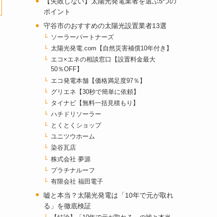
【失敗しない】太陽光発電業者を選ぶ5つの
ポイント
守谷市のおすすめの太陽光設置業者13選
ソーラーパートナーズ
太陽光発電.com【自然災害補償10年付き】
エコ×エネの相談窓口【設置料金最大
50％OFF】
エコ発電本舗【価格満足度97％】
グリエネ【30秒で簡単に依頼】
タイナビ【無料一括見積もり】
ハチドリソーラー
とくとくショップ
ユニツウホーム
染谷瓦店
株式会社 夢源
プラチナルーフ
有限会社 福田電子
嘘と本当？太陽光発電は「10年で元が取れ
る」を徹底検証