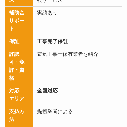
ス
較サービス
補助金
実績あり
サポー
ト
保証
工事完了保証
許認
電気工事士保有業者を紹介
可・免
許・資
格
対応
全国対応
エリア
支払方
提携業者による
法