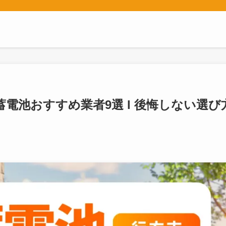
蓄電池おすすめ業者9選 l 後悔しない選び