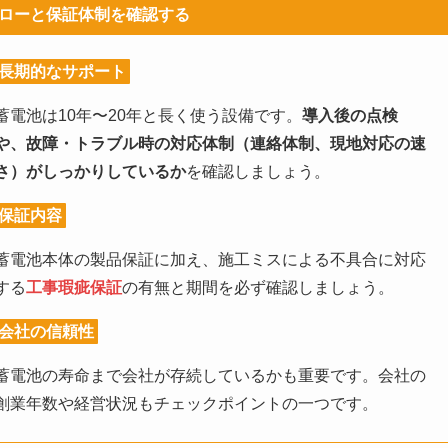
ローと保証体制を確認する
長期的なサポート
蓄電池は10年〜20年と長く使う設備です。
導入後の点検
や、故障・トラブル時の対応体制（連絡体制、現地対応の速
さ）がしっかりしているか
を確認しましょう。
保証内容
蓄電池本体の製品保証に加え、施工ミスによる不具合に対応
する
工事瑕疵保証
の有無と期間を必ず確認しましょう。
会社の信頼性
蓄電池の寿命まで会社が存続しているかも重要です。会社の
創業年数や経営状況もチェックポイントの一つです。