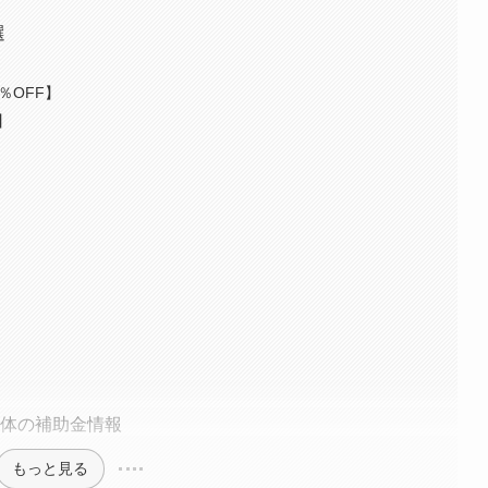
選
％OFF】
】
】
治体の補助金情報
もっと見る