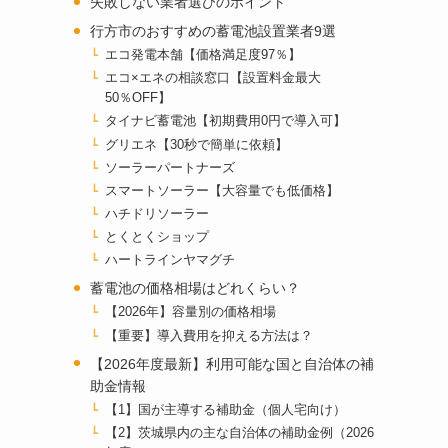
失敗しない業者選びのポイント
行方市のおすすめの蓄電池設置業者9選
エコ発電本舗【価格満足度97％】
エコ×エネの相談窓口【設置料金最大
50％OFF】
タイナビ蓄電池【初期費用0円で導入可】
グリエネ【30秒で簡単に依頼】
ソーラーパートナーズ
スマートソーラー【大容量でも低価格】
ハチドリソーラー
とくとくショップ
ハートラインヤマグチ
蓄電池の価格相場はどれくらい？
【2026年】容量別の価格相場
【重要】導入費用を抑える方法は？
【2026年度最新】利用可能な国と自治体の補
助金情報
【1】国が主導する補助金（個人宅向け）
【2】茨城県内の主な自治体の補助金例（2026