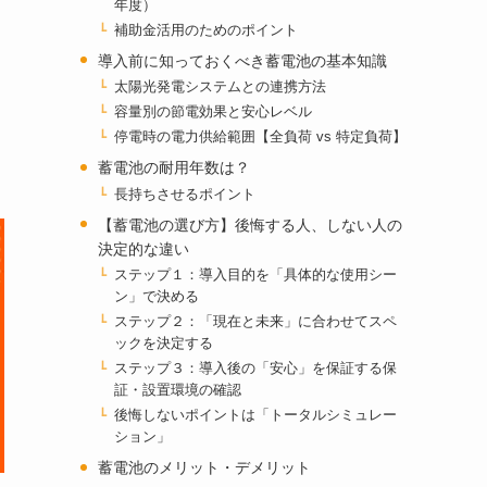
年度）
補助金活用のためのポイント
導入前に知っておくべき蓄電池の基本知識
太陽光発電システムとの連携方法
容量別の節電効果と安心レベル
停電時の電力供給範囲【全負荷 vs 特定負荷】
蓄電池の耐用年数は？
長持ちさせるポイント
【蓄電池の選び方】後悔する人、しない人の
決定的な違い
ステップ１：導入目的を「具体的な使用シー
ン」で決める
ステップ２：「現在と未来」に合わせてスペ
ックを決定する
ステップ３：導入後の「安心」を保証する保
証・設置環境の確認
後悔しないポイントは「トータルシミュレー
ション」
蓄電池のメリット・デメリット