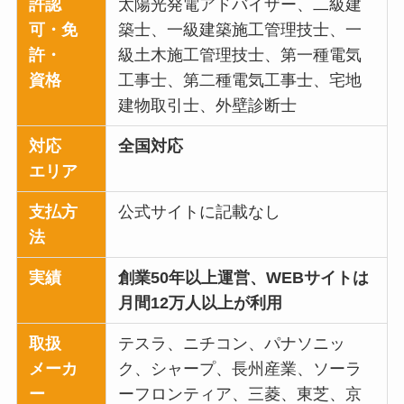
許認
太陽光発電アドバイザー、二級建
可・免
築士、一級建築施工管理技士、一
許・
級土木施工管理技士、第一種電気
資格
工事士、第二種電気工事士、宅地
建物取引士、外壁診断士
対応
全国対応
エリア
支払方
公式サイトに記載なし
法
実績
創業50年以上運営、WEBサイトは
月間12万人以上が利用
取扱
テスラ、ニチコン、パナソニッ
メーカ
ク、シャープ、長州産業、ソーラ
ー
ーフロンティア、三菱、東芝、京